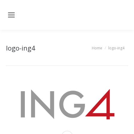
logo-ing4
Home
logo-ing4
You are here: