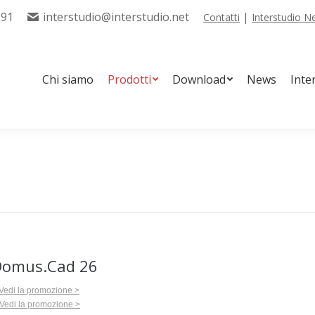
291
interstudio@interstudio.net
|
Contatti
Interstudio 
tti
Download
News
Interstudio Tools
Servizi
Chi siamo
Prodotti
Download
News
Inte
 Domus.Cad 26
Vedi la promozione >
Vedi la promozione >