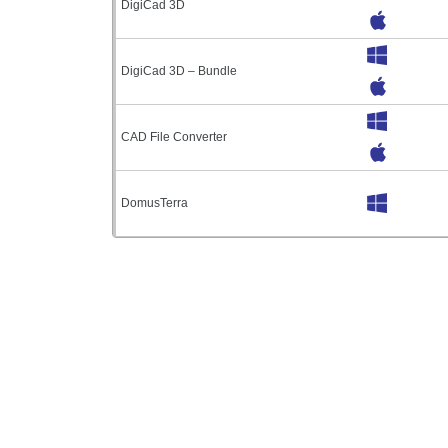
DigiCad 3D
DigiCad 3D – Bundle
CAD File Converter
DomusTerra