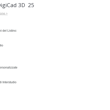
DigiCad 3D 25
ione >
i del Listino:
dio
personalizzate
di Interstudio