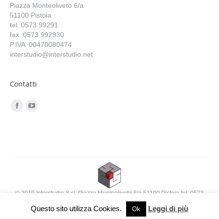
Piazza Monteoliveto 6/a
51100 Pistoia
tel. 0573 99291
fax. 0573 992930
P.IVA 00470080474
interstudio@interstudio.net
Contatti
Find us on:
Facebook
YouTube
© 2019 Interstudio S.r.l. Piazza Monteoliveto 6/a 51100 Pistoia tel. 0573
99291 fax. 0573 992930 interstudio@interstudio.net
Questo sito utilizza Cookies.
Leggi di più
Ok