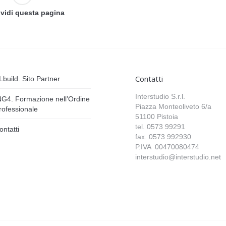
vidi questa pagina
Contatti
Lbuild. Sito Partner
Interstudio S.r.l.
NG4. Formazione nell’Ordine
Piazza Monteoliveto 6/a
rofessionale
51100 Pistoia
tel. 0573 99291
ontatti
fax. 0573 992930
P.IVA 00470080474
interstudio@interstudio.net