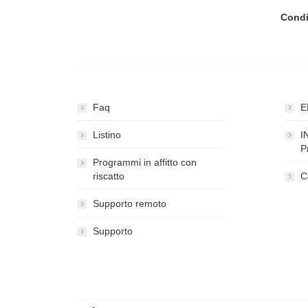
Condi
Faq
E
Listino
I
P
Programmi in affitto con
riscatto
C
Supporto remoto
Supporto