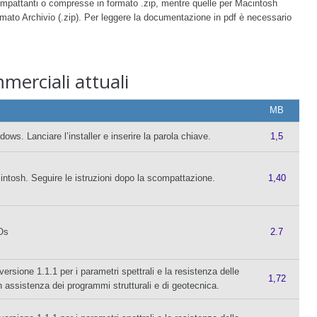
mpattanti o compresse in formato .zip, mentre quelle per Macintosh
ato Archivio (.zip)
. Per leggere la documentazione in pdf è necessario
erciali attuali
MB
ws. Lanciare l’installer e inserire la parola chiave.
1,5
ntosh. Seguire le istruzioni dopo la scompattazione.
1,40
Os
2.7
ione 1.1.1 per i parametri spettrali e la resistenza delle
1,72
in assistenza dei programmi strutturali e di geotecnica.