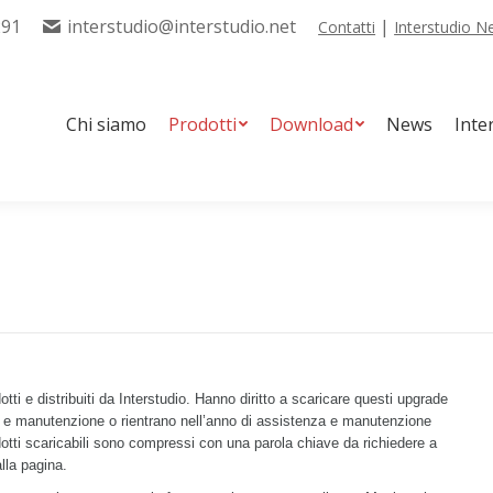
291
interstudio@interstudio.net
|
Contatti
Interstudio 
tti
Download
News
Interstudio Tools
Servizi
Chi siamo
Prodotti
Download
News
Inte
i e distribuiti da Interstudio. Hanno diritto a scaricare questi upgrade
nza e manutenzione o rientrano nell’anno di assistenza e manutenzione
dotti scaricabili sono compressi con una parola chiave da richiedere a
alla pagina.