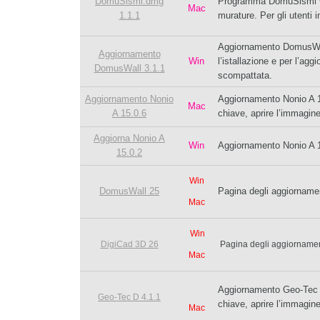
DomuSismi.dmg
Programma DomuSismi vers
Mac
1.1.1
murature. Per gli utenti 
Aggiornamento DomusWall
Aggiornamento
Win
l’istallazione e per l’ag
DomusWall 3.1.1
scompattata.
Aggiornamento Nonio
Aggiornamento Nonio A 1
Mac
A 15.0.6
chiave, aprire l’immagine
Aggiorna Nonio A
Win
Aggiornamento Nonio A 
15.0.2
Win
DomusWall 25
Pagina degli aggiorname
Mac
Win
DigiCad 3D 26
Pagina degli aggiornamen
Mac
Aggiornamento Geo-Tec D
Geo-Tec D 4.1.1
chiave, aprire l’immagin
Mac