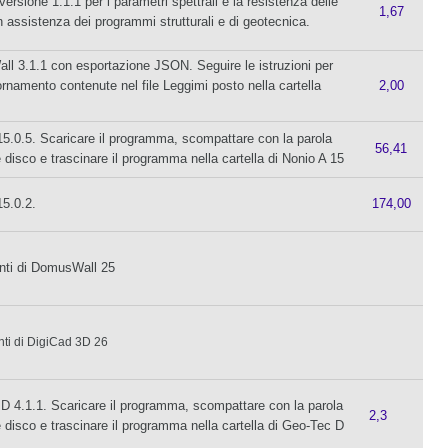
ione 1.1.1 per i parametri spettrali e la resistenza delle
1,67
in assistenza dei programmi strutturali e di geotecnica.
 3.1.1 con esportazione JSON. Seguire le istruzioni per
giornamento contenute nel file Leggimi posto nella cartella
2,00
5.0.5. Scaricare il programma, scompattare con la parola
56,41
 disco e trascinare il programma nella cartella di Nonio A 15
15.0.2.
174,00
nti di DomusWall 25
ti di DigiCad 3D 26
 4.1.1. Scaricare il programma, scompattare con la parola
2,3
e disco e trascinare il programma nella cartella di Geo-Tec D