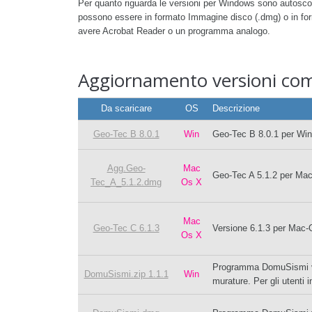
Per quanto riguarda le versioni per Windows sono autosco
possono essere in formato Immagine disco (.dmg) o in form
avere Acrobat Reader o un programma analogo.
Aggiornamento versioni comm
Da scaricare
OS
Descrizione
Geo-Tec B 8.0.1
Win
Geo-Tec B 8.0.1 per Windo
Agg.Geo-
Mac
Geo-Tec A 5.1.2 per Maci
Tec_A_5.1.2.dmg
Os X
Mac
Geo-Tec C 6.1.3
Versione 6.1.3 per Mac-
Os X
Programma DomuSismi vers
DomuSismi.zip 1.1.1
Win
murature. Per gli utenti 