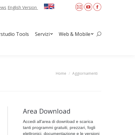
News
English Version
Mail
YouTube
Facebook
Web & Mobile
Search:
rstudio Tools
Servizi
Web & Mobile
Search:
Home
Aggiornamenti
You are here:
Area Download
Accedi all'area di download e scarica
tanti programmi gratuiti, prezzari, fogli
elettronici, documentazione e le versioni