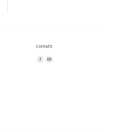
Contatti
Find us on:
Facebook
YouTube