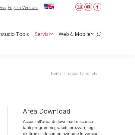
News
English Version
Mail
YouTube
Facebook
Web & Mobile
Search:
rstudio Tools
Servizi
Web & Mobile
Search:
Home
Supporto remoto
You are here:
Area Download
Accedi all'area di download e scarica
tanti programmi gratuiti, prezzari, fogli
elettronici, documentazione e le versioni