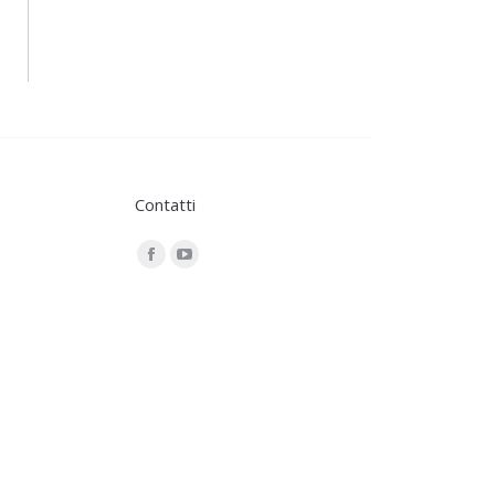
Contatti
Find us on:
Facebook
YouTube