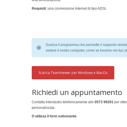
una dimostrazione.
Requisiti
: una connessione Internet di tipo ADSL
Scarica il programma che permette il supporto remoto
vedere il nostro computer, come se fossimo nel tuo uff
Scarica TeamViewer per Windows e MacOs
Richiedi un appuntamento
Contatta Interstudio telefonicamente allo
0573 99291
per otte
personalizzata.
O utilizza il form sottostante