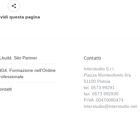
vidi questa pagina
Contatti
Lbuild. Sito Partner
Interstudio S.r.l.
NG4. Formazione nell’Ordine
Piazza Monteoliveto 6/a
rofessionale
51100 Pistoia
tel. 0573 99291
ontatti
fax. 0573 992930
P.IVA 00470080474
interstudio@interstudio.net