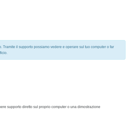
. Tramite il supporto possiamo vedere e operare sul tuo computer o far
icio.
nere supporto diretto sul proprio computer o una dimostrazione