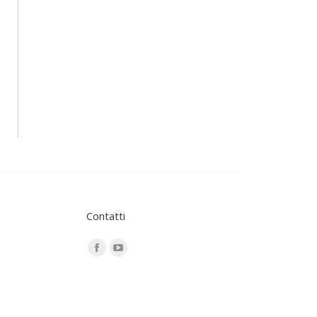
Contatti
Find us on:
Facebook
YouTube