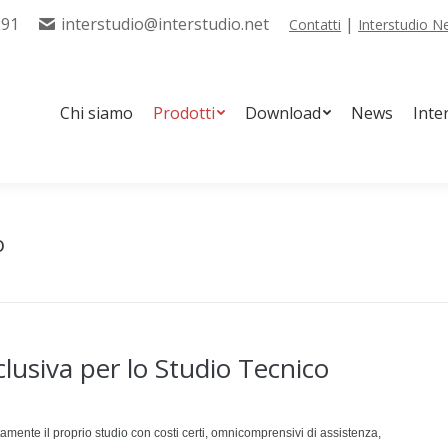
291
interstudio@interstudio.net
|
Contatti
Interstudio 
tti
Download
News
Interstudio Tools
Servizi
Chi siamo
Prodotti
Download
News
Inte
o
lusiva per lo Studio Tecnico
mente il proprio studio con costi certi, omnicomprensivi di assistenza,