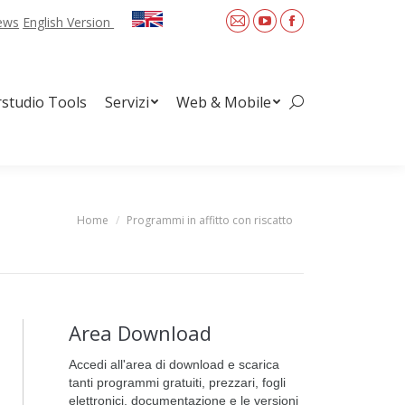
News
English Version
Mail
YouTube
Facebook
Web & Mobile
Search:
rstudio Tools
Servizi
Web & Mobile
Search:
Home
Programmi in affitto con riscatto
You are here:
Area Download
Accedi all'area di download e scarica
tanti programmi gratuiti, prezzari, fogli
elettronici, documentazione e le versioni