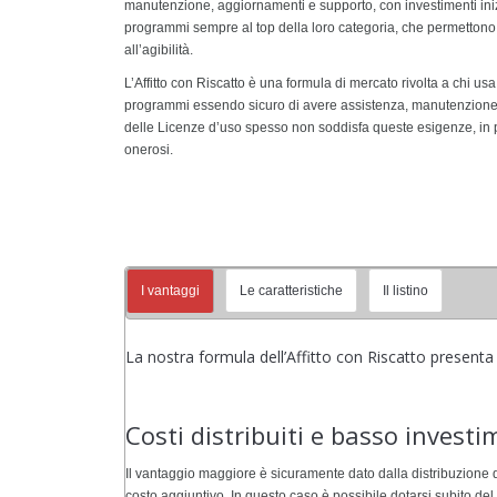
manutenzione, aggiornamenti e supporto, con investimenti inizial
programmi sempre al top della loro categoria, che permettono di
all’agibilità.
L’Affitto con Riscatto è una formula di mercato rivolta a chi 
programmi essendo sicuro di avere assistenza, manutenzione, sup
delle Licenze d’uso spesso non soddisfa queste esigenze, in
onerosi.
I vantaggi
Le caratteristiche
Il listino
La nostra formula dell’Affitto con Riscatto presenta
Costi distribuiti e basso investi
Il vantaggio maggiore è sicuramente dato dalla distribuzione d
costo aggiuntivo. In questo caso è possibile dotarsi subito d