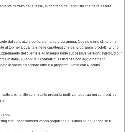
mente detratto dalle tasse, al contrario dell’acquisto che deve essere
cede dal contratto e compra un’altro programma. Questo è uno stimolo nei
 al top nella qualità e nelle caratteristiche dei programmi prodotti. E’ uno
uggerimento del cliente e ad inserirla nelle successive versioni. Interstudio in
ma in Italia, 15 anni fa, i contratti di assistenza con aggiornamenti
to la spinta ad andare oltre e a proporre l’Affitto con Riscatto.
ftware, l’affitto con riscatto presenta molti vantaggi sia nei confronti del
sta:
5 anni.
asing che i finanziamenti vanno pagati fino all’ultimo soldo, anche se il