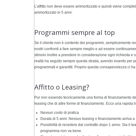
L’affitto non deve essere ammortizzato e quindi viene completa
ammortizzato in 5 anni.
Programmi sempre al top
Se il cliente non è contento dei programmi, semplicemente re
nostri confronti a fare sempre meglio e ad essere continuamente
stimolo inoltre a prendere in considerazione ogni richiesta e s
realtà ha seguito sempre questa strada, avendo inserito per pri
programmati e garantiti. Proprio questa consapevolezza ci ha da
Affitto o Leasing?
Pur non essendo tecnicamente una forma di finanziamento del so
leasing che di altre forme di finanziamento. Ecco una rapida li
Nessun costo di pratica
Durata di 5 anni. Nessus leasing o finanziamento arriva a 
Possibilità di recedere dal contratto dopo 1 anno. Sia il le
programma non va bene.