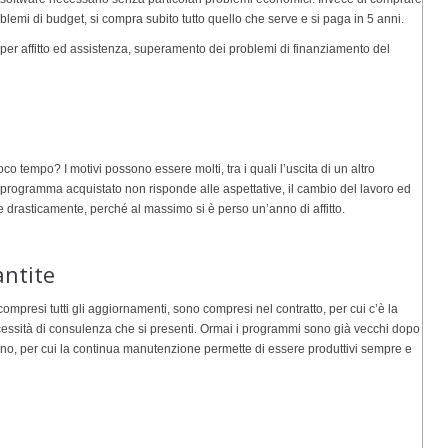
lemi di budget, si compra subito tutto quello che serve e si paga in 5 anni.
 per affitto ed assistenza, superamento dei problemi di finanziamento del
 tempo? I motivi possono essere molti, tra i quali l’uscita di un altro
 programma acquistato non risponde alle aspettative, il cambio del lavoro ed
uisce drasticamente, perché al massimo si è perso un’anno di affitto.
ntite
mpresi tutti gli aggiornamenti, sono compresi nel contratto, per cui c’è la
cessità di consulenza che si presenti. Ormai i programmi sono già vecchi dopo
o, per cui la continua manutenzione permette di essere produttivi sempre e