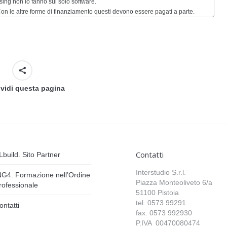
asing non lo fanno sul solo software.
 le altre forme di finanziamento questi devono essere pagati a parte.
vidi questa pagina
Contatti
Lbuild. Sito Partner
Interstudio S.r.l.
NG4. Formazione nell’Ordine
Piazza Monteoliveto 6/a
rofessionale
51100 Pistoia
tel. 0573 99291
ontatti
fax. 0573 992930
P.IVA 00470080474