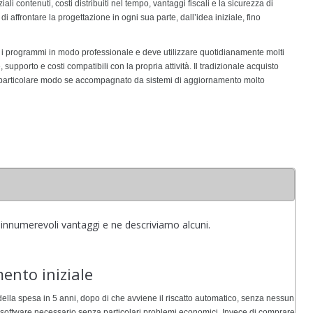
i contenuti, costi distribuiti nel tempo, vantaggi fiscali e la sicurezza di
 affrontare la progettazione in ogni sua parte, dall’idea iniziale, fino
usa i programmi in modo professionale e deve utilizzare quotidianamente molti
porto e costi compatibili con la propria attività. Il tradizionale acquisto
 particolare modo se accompagnato da sistemi di aggiornamento molto
 innumerevoli vantaggi e ne descriviamo alcuni.
mento iniziale
ella spesa in 5 anni, dopo di che avviene il riscatto automatico, senza nessun
el software necessario senza particolari problemi economici. Invece di comprare