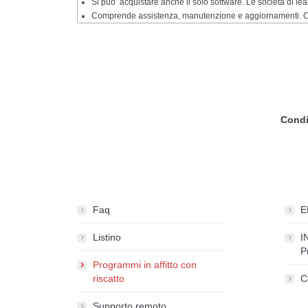
Si puo’ acquistare anche il solo software. Le società di le
Comprende assistenza, manutenzione e aggiornamenti. Con
Condi
Faq
E
Listino
I
P
Programmi in affitto con
riscatto
C
Supporto remoto