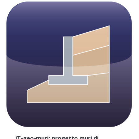
iT-geo-muri: progetto muri di