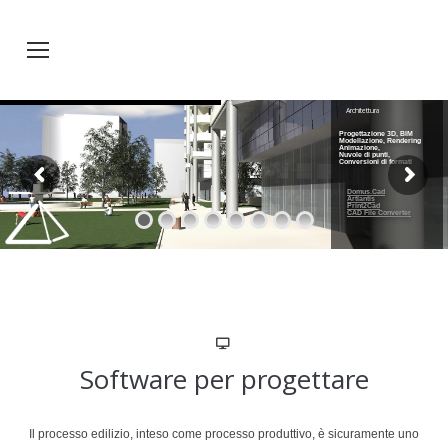
Architettura
Progettazione 3D, BIM
Modellazione, Rendering
Animazione,
Nuvole di punti,
Conversioni di formati
Domus.Cad
Artlantis
Print2Cad
CAD File Converter
Software per progettare
Il processo edilizio, inteso come processo produttivo, è sicuramente uno