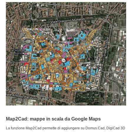
Map2Cad: mappe in scala da Google Maps
La funzione Map2Cad permette di aggiungere su Domus.Cad, DigiCad 3D