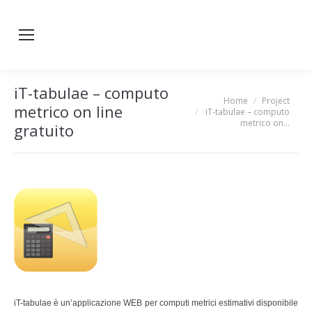
iT-tabulae – computo
Home
Project
You are here:
metrico on line
iT-tabulae – computo
metrico on…
gratuito
iT-tabulae è un’applicazione WEB per computi metrici estimativi disponibile