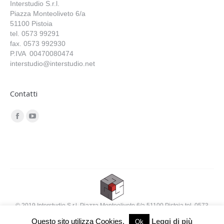
Interstudio S.r.l.
Piazza Monteoliveto 6/a
51100 Pistoia
tel. 0573 99291
fax. 0573 992930
P.IVA 00470080474
interstudio@interstudio.net
Contatti
Find us on:
Facebook
YouTube
© 2019 Interstudio S.r.l. Piazza Monteoliveto 6/a 51100 Pistoia tel. 0573
99291 fax. 0573 992930 interstudio@interstudio.net
Questo sito utilizza Cookies.
Leggi di più
Ok