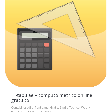
iT-tabulae – computo metrico on line
gratuito
Contabilità edile
,
front page
,
Gratis
,
Studio Tecnico
,
Web