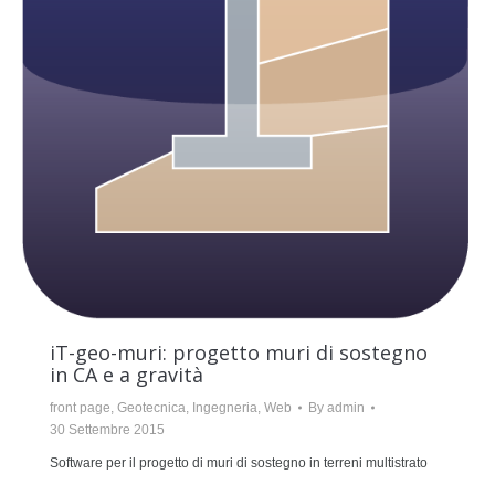
iT-geo-muri: progetto muri di sostegno
in CA e a gravità
front page
,
Geotecnica
,
Ingegneria
,
Web
By
admin
30 Settembre 2015
Software per il progetto di muri di sostegno in terreni multistrato