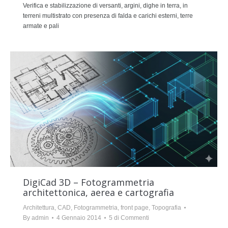
Verifica e stabilizzazione di versanti, argini, dighe in terra, in
terreni multistrato con presenza di falda e carichi esterni, terre
armate e pali
DigiCad 3D – Fotogrammetria
architettonica, aerea e cartografia
Architettura
,
CAD
,
Fotogrammetria
,
front page
,
Topografia
By
admin
4 Gennaio 2014
5 di Commenti