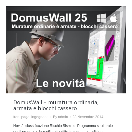
DomusWall – muratura ordinaria,
armata e blocchi cassero
front page
,
Ingegneria
By
admin
28 Novembre 2014
Novità: classificazione Rischio Sismico. Programma strutturale
per il progetto e la verifica di edifici in muratura tradizione,