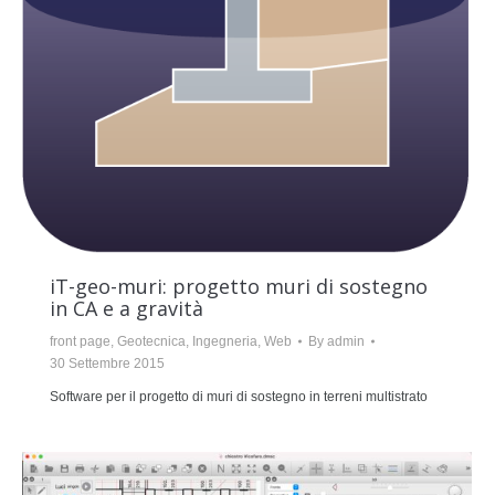
iT-geo-muri: progetto muri di sostegno
in CA e a gravità
front page
,
Geotecnica
,
Ingegneria
,
Web
By
admin
30 Settembre 2015
Software per il progetto di muri di sostegno in terreni multistrato