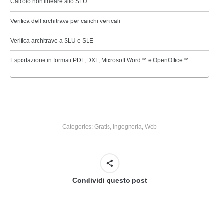
Calcolo non lineare allo SLU
Verifica dell’architrave per carichi verticali
Verifica architrave a SLU e SLE
Esportazione in formati PDF, DXF, Microsoft Word™ e OpenOffice™
Categories:
Gratis
,
Ingegneria
,
Web
Condividi questo post