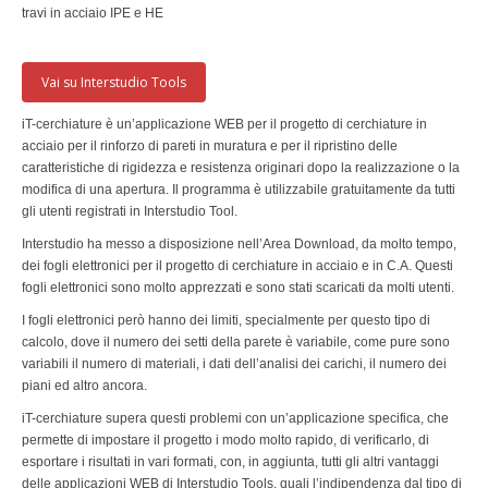
travi in acciaio IPE e HE
Vai su Interstudio Tools
iT-cerchiature è un’applicazione WEB per il progetto di cerchiature in
acciaio per il rinforzo di pareti in muratura e per il ripristino delle
caratteristiche di rigidezza e resistenza originari dopo la realizzazione o la
modifica di una apertura. Il programma è utilizzabile gratuitamente da tutti
gli utenti registrati in Interstudio Tool.
Interstudio ha messo a disposizione nell’Area Download, da molto tempo,
dei fogli elettronici per il progetto di cerchiature in acciaio e in C.A. Questi
fogli elettronici sono molto apprezzati e sono stati scaricati da molti utenti.
I fogli elettronici però hanno dei limiti, specialmente per questo tipo di
calcolo, dove il numero dei setti della parete è variabile, come pure sono
variabili il numero di materiali, i dati dell’analisi dei carichi, il numero dei
piani ed altro ancora.
iT-cerchiature supera questi problemi con un’applicazione specifica, che
permette di impostare il progetto i modo molto rapido, di verificarlo, di
esportare i risultati in vari formati, con, in aggiunta, tutti gli altri vantaggi
delle applicazioni WEB di Interstudio Tools, quali l’indipendenza dal tipo di