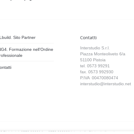
Contatti
Lbuild. Sito Partner
Interstudio S.r.l.
NG4. Formazione nell’Ordine
Piazza Monteoliveto 6/a
rofessionale
51100 Pistoia
tel. 0573 99291
ontatti
fax. 0573 992930
P.IVA 00470080474
interstudio@interstudio.net
00 Pistoia tel. 0573 99291 fax. 0573 992930 interstudio@interstudio.net