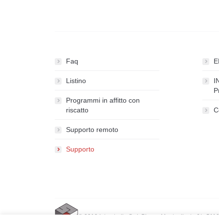
Faq
E
Listino
I
P
Programmi in affitto con
riscatto
C
Supporto remoto
Supporto
© 2019 Interstudio S.r.l. Piazza Monteoliveto 6/a 511