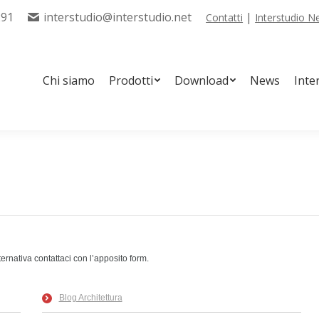
291
interstudio@interstudio.net
|
Contatti
Interstudio 
tti
Download
News
Interstudio Tools
Servizi
Chi siamo
Prodotti
Download
News
Inte
ternativa contattaci con l’apposito form.
Blog Architettura