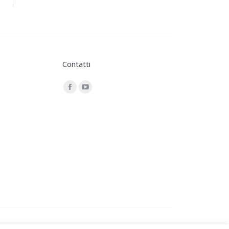
Contatti
Find us on:
Facebook
YouTube