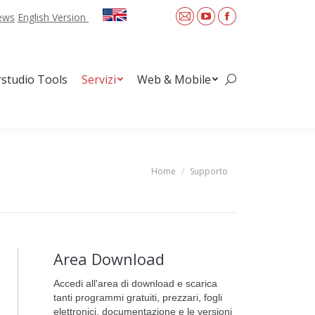
News
English Version
Mail
YouTube
Facebook
Web & Mobile
Search:
rstudio Tools
Servizi
Web & Mobile
Search:
Home
Supporto
You are here:
Area Download
Accedi all'area di download e scarica
tanti programmi gratuiti, prezzari, fogli
elettronici, documentazione e le versioni