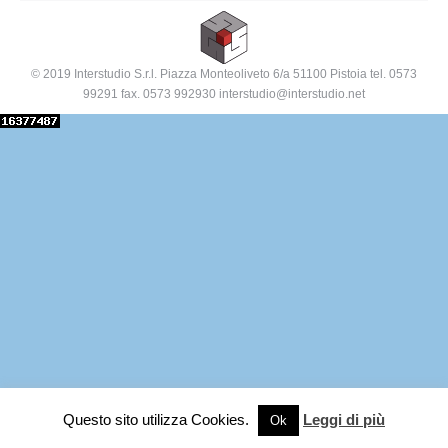
© 2019 Interstudio S.r.l. Piazza Monteoliveto 6/a 51100 Pistoia tel. 0573
99291 fax. 0573 992930 interstudio@interstudio.net
Questo sito utilizza Cookies.
Leggi di più
Ok