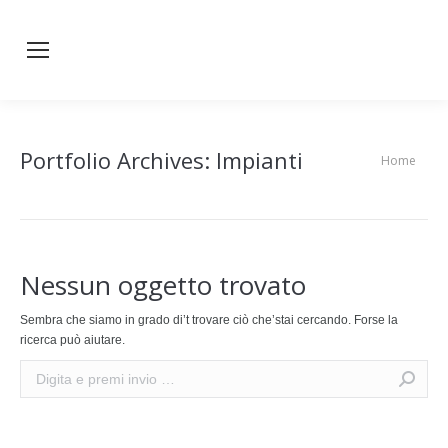
Portfolio Archives:
Impianti
Home
You are here:
Nessun oggetto trovato
Sembra che siamo in grado di’t trovare ciò che’stai cercando. Forse la
ricerca può aiutare.
Search: