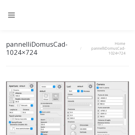
pannelliDomusCad-
Home
You are here:
pannelliDomusCad-
1024×724
1024×724