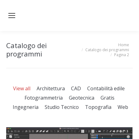
Catalogo dei
Home
You are here:
Catalogo dei programmi
programmi
Pagina 2
View all
Architettura
CAD
Contabilità edile
Fotogrammetria
Geotecnica
Gratis
Ingegneria
Studio Tecnico
Topografia
Web