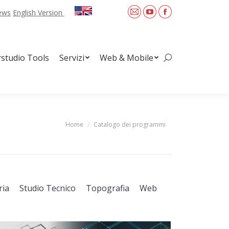
News
English Version
Mail
YouTube
Facebook
Web & Mobile
Search:
rstudio Tools
Servizi
Web & Mobile
Search:
Home
Catalogo dei programmi
You are here:
ria
Studio Tecnico
Topografia
Web