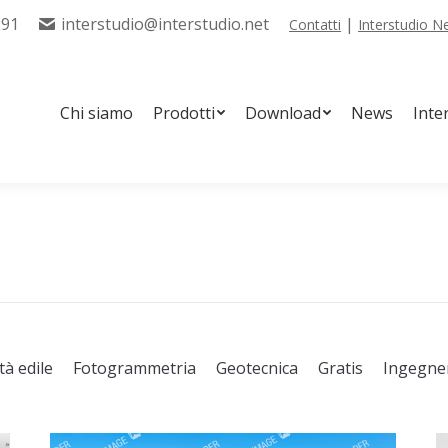
291
interstudio@interstudio.net
|
Contatti
Interstudio 
tti
Download
News
Interstudio Tools
Servizi
Chi siamo
Prodotti
Download
News
Inte
tà edile
Fotogrammetria
Geotecnica
Gratis
Ingegne