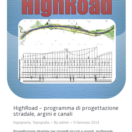
HighRoad – programma di progettazione
stradale, argini e canali
Ingegneria
,
Topografia
By
admin
9 Gennaio 2014
Progettazione stradale per progetti piccoli e grandi, multigrade,