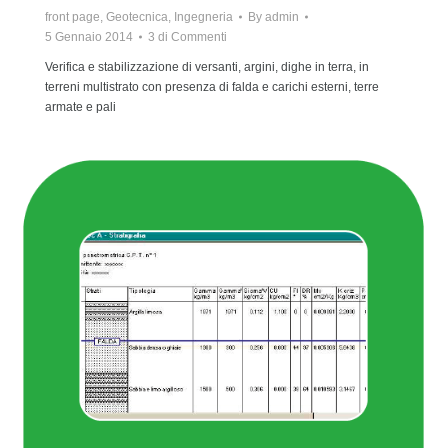
front page
,
Geotecnica
,
Ingegneria
By
admin
5 Gennaio 2014
3 di Commenti
Verifica e stabilizzazione di versanti, argini, dighe in terra, in
terreni multistrato con presenza di falda e carichi esterni, terre
armate e pali